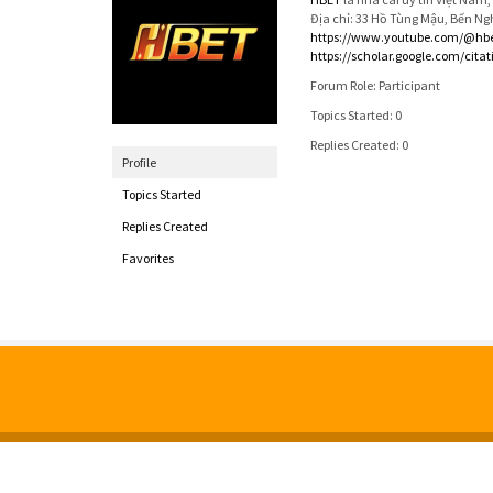
Địa chỉ: 33 Hồ Tùng Mậu, Bến 
https://www.youtube.com/@hb
https://scholar.google.com/cit
Forum Role: Participant
Topics Started: 0
Replies Created: 0
Profile
Topics Started
Replies Created
Favorites