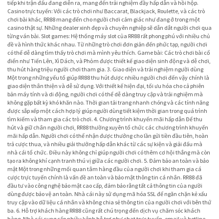
tiếp khi trận đấu đang diễn ra, mang đến trải nghiệm đầy hấp dẫn và hồi hộp.
Casino trực tuyến: Với các trò chơi như Baccarat, Blackjack, Roulette, và các trò
chơi bài khác, RR88 mang đến cho người chơi cảm giác như đang ở trong một
casino thật sự. Những dealer xinh đẹp và chuyên nghiệp sẽ dẫn dắt người chơi qua
từng ván bài. Slot games: Hệ thống máy slot của RR88 rất phong phú với nhiều chủ
đề và hình thức khác nhau. Từ những trò chơi đơn giản đến phức tạp, người chơi
có thể dễ dàng tìm thấy trò chơi mà mình yêu thích. Game bài: Các trò chơi bài cổ
điển như Tiến Lên, Xì Dách, và Phỏm được thiết kế giao diện sinh động và dễ chơi,
thu hút hàng triệu người chơi tham gia. 3. Giao diện và trải nghiệm người dùng
Một trong những yếu tố giúp RR88 thu hút được nhiều người chơi đến vậy chính là
giao diện thân thiện và dễ sử dụng. Với thiết kế hiện đại, tối ưu hóa cho cả phiên
bản máy tính và di động, người chơi có thể dễ dàng truy cập và trải nghiệm mà
không gặp bất kỳ khó khăn nào. Thời gian tải trang nhanh chóng và các tính năng
được sắp xếp một cách hợp lý giúp người dùng tiết kiệm thời gian trong quá trình
tìm kiếm và tham gia các trò chơi. 4. Chương trình khuyến mãi hấp dẫn Để thu
hút và giữ chân người chơi, RR88 thường xuyên tổ chức các chương trình khuyến
mãi hấp dẫn. Người chơi có thể nhận được thưởng cho lần gửi tiền đầu tiên, hoàn
trả cược thua, và nhiều giải thưởng hấp dẫn khác từ các sự kiện và giải đấu mà
nhà cái tổ chức. Điều này không chỉ giúp người chơi có thêm cơ hội thắng mà còn
tạo ra không khí cạnh tranh thú vị giữa các người chơi. 5. Đảm bảo an toàn và bảo
mật Một trong những mối quan tâm hàng đầu của người chơi khi tham gia cá
cược trực tuyến chính là vấn đề an toàn và bảo mật thông tin cá nhân. RR88 đã
đầu tư vào công nghệ bảo mật cao cấp, đảm bảo rằng tất cả thông tin của người
dùng được bảo vệ an toàn. Nhà cái này sử dụng mã hóa SSL để ngăn chặn kẻ xấu
truy cập vào dữ liệu cá nhân và không chia sẻ thông tin của người chơi với bên thứ
ba. 6. Hỗ trợ khách hàng RR88 cũng rất chú trọng đến dịch vụ chăm sóc khách
hàng. Nhà cái cung cấp nhiều kênh hỗ trợ như chat trực tuyến, email và hotline