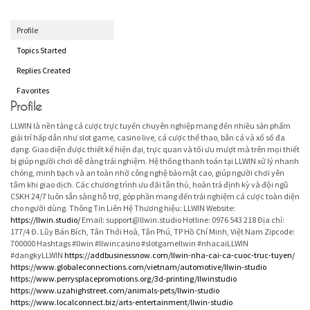
Profile
Topics Started
Replies Created
Favorites
Profile
LLWIN là nền tảng cá cược trực tuyến chuyên nghiệp mang đến nhiều sản phẩm
giải trí hấp dẫn như slot game, casino live, cá cược thể thao, bắn cá và xổ số đa
dạng. Giao diện được thiết kế hiện đại, trực quan và tối ưu mượt mà trên mọi thiết
bị giúp người chơi dễ dàng trải nghiệm. Hệ thống thanh toán tại LLWIN xử lý nhanh
chóng, minh bạch và an toàn nhờ công nghệ bảo mật cao, giúp người chơi yên
tâm khi giao dịch. Các chương trình ưu đãi tân thủ, hoàn trả định kỳ và đội ngũ
CSKH 24/7 luôn sẵn sàng hỗ trợ, góp phần mang đến trải nghiệm cá cược toàn diện
cho người dùng. Thông Tin Liên Hệ Thương hiệu: LLWIN Website:
https://llwin.studio/
Email: support@llwin.studio Hotline: 0976 543 218 Địa chỉ:
177/4 Đ. Lũy Bán Bích, Tân Thới Hoà, Tân Phú, TP Hồ Chí Minh, Việt Nam Zipcode:
700000 Hashtags #llwin #llwincasino #slotgamellwin #nhacaiLLWIN
#dangkyLLWIN
https://addbusinessnow.com/llwin-nha-cai-ca-cuoc-truc-tuyen/
https://www.globaleconnections.com/vietnam/automotive/llwin-studio
https://www.perrysplacepromotions.org/3d-printing/llwinstudio
https://www.uzahighstreet.com/animals-pets/llwin-studio
https://www.localconnect.biz/arts-entertainment/llwin-studio