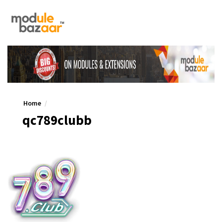
Home
qc789clubb