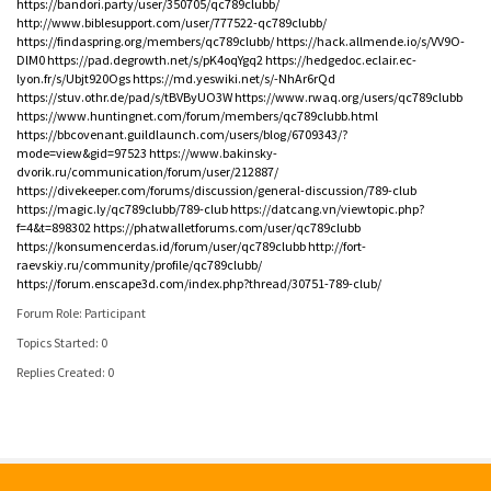
https://bandori.party/user/350705/qc789clubb/
http://www.biblesupport.com/user/777522-qc789clubb/
https://findaspring.org/members/qc789clubb/
https://hack.allmende.io/s/VV9O-
DlM0
https://pad.degrowth.net/s/pK4oqYgq2
https://hedgedoc.eclair.ec-
lyon.fr/s/Ubjt920Ogs
https://md.yeswiki.net/s/-NhAr6rQd
https://stuv.othr.de/pad/s/tBVByUO3W
https://www.rwaq.org/users/qc789clubb
https://www.huntingnet.com/forum/members/qc789clubb.html
https://bbcovenant.guildlaunch.com/users/blog/6709343/?
mode=view&gid=97523
https://www.bakinsky-
dvorik.ru/communication/forum/user/212887/
https://divekeeper.com/forums/discussion/general-discussion/789-club
https://magic.ly/qc789clubb/789-club
https://datcang.vn/viewtopic.php?
f=4&t=898302
https://phatwalletforums.com/user/qc789clubb
https://konsumencerdas.id/forum/user/qc789clubb
http://fort-
raevskiy.ru/community/profile/qc789clubb/
https://forum.enscape3d.com/index.php?thread/30751-789-club/
Forum Role: Participant
Topics Started: 0
Replies Created: 0