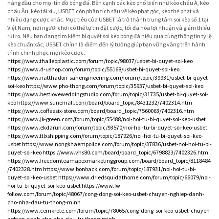
hàng đầu cho mọi tín đồ bóng đá. Bên cạnh các kèo phổ biến như kèo châu Á, kèo
châu Âu, kèo tài xỉu, USBET còn phân tích sâu về kèo phạt góc, kèo thẻ phạt và
nhiều dạng cược khác. Mục tiêu của USBET là trở thành trung tâm soi kèo số 1 tại
Việt Nam, nơi người chơi có thể tự tin đặt cược, tối đa hóa lợi nhuận và giảm thiểu
rủi ro. Nếu bạn đang tìm kiếm bí quyết soi kèo bóng đá hiệu quả cùng thông tin tỷ lệ
kèo chuẩn xác, USBET chính là điểm đến lý tưởng giúp bạn vững vàng trên hành
trình chinh phục mọi kèo cược.
https://www.thaileoplastic.com/forum/topic/98037/usbet-bi-quyet-soi-keo
https://www.d-ushop.com/forum/topic/55168/usbet-bi-quyet-soi-keo
https://www.natthadon-sanengineering.com/forum/topic/39931/usbet-bi-quyet-
soi-keo
https://www.pho-thong.com/forum/topic/35937/usbet-bi-quyet-soi-keo
https://www.bestloveweddingstudio.com/forum/topic/31735/usbet-bi-quyet-soi-
keo
https://www.sunemall.com/board/board_topic/8431232/7402314.htm
https://www.coffeesix-store.com/board/board_topic/7560063/7402316.htm
https://www.jk-green.com/forum/topic/55488/noi-hoi-tu-bi-quyet-soi-keo-usbet
https://www.ekdarun.com/forum/topic/93570/noi-hoi-tu-bi-quyet-soi-keo-usbet
https://www.ttlxshipping.com/forum/topic/187926/noi-hoi-tu-bi-quyet-soi-keo-
usbet
https://www.nongkhaempolice.com/forum/topic/37836/usbet-noi-hoi-tu-bi-
quyet-soi-keo
https://www.vhs80.com/board/board_topic/6798823/7402326.htm
https://www.freedomteamapexmarketinggroup.com/board/board_topic/8118484
/7402328.htm
https://www.bonback.com/forum/topic/187931/noi-hoi-tu-bi-
quyet-soi-keo-usbet
https://www.driedsquidathome.com/forum/topic/66079/noi-
hoi-tu-bi-quyet-soi-keo-usbet
https://www.fw-
follow.com/forum/topic/48067/cong-dong-soi-keo-usbet-chuyen-nghiep-danh-
cho-nha-dau-tu-thong-minh
https://www.cemkrete.com/forum/topic/78065/cong-dong-soi-keo-usbet-chuyen-
nghiep-danh-cho-nha-dau-tu-thong-minh