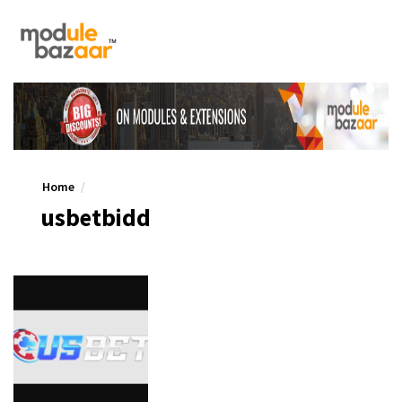
Home
usbetbidd