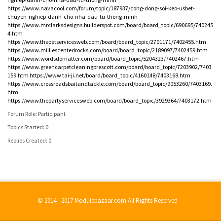
https://www.navacool.com/forum/topic/187937/cong-dong-soi-keo-usbet-
chuyen-nghiep-danh-cho-nha-dau-tu-thong-minh
https://www.mrclarksdesigns.builderspot.com/board/board_topic/690695/740245
4.htm
https://www.thepetservicesweb.com/board/board_topic/2701171/7402455.htm
https://www.milliescentedrocks.com/board/board_topic/2189097/7402459.htm
https://www.wordsdomatter.com/board/board_topic/5204323/7402467.htm
https://www.greencarpetcleaningprescott.com/board/board_topic/7203902/7403
159.htm
https://www.tai-ji.net/board/board_topic/4160148/7403168.htm
https://www.crossroadsbaitandtackle.com/board/board_topic/9053260/7403169.
htm
https://www.thepartyservicesweb.com/board/board_topic/3929364/7403172.htm
Forum Role: Participant
Topics Started: 0
Replies Created: 0
© 2014 - 2017 Modulebazaar.com All Rights Reserved