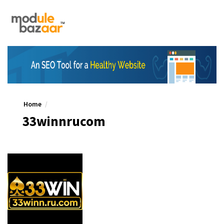
Home
33winnrucom