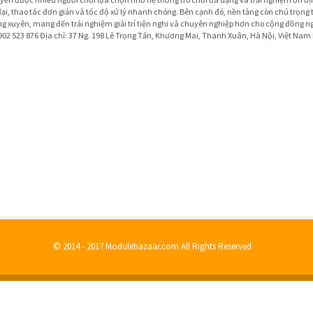
ại, thao tác đơn giản và tốc độ xử lý nhanh chóng. Bên cạnh đó, nền tảng còn chú trọng t
g xuyên, mang đến trải nghiệm giải trí tiện nghi và chuyên nghiệp hơn cho cộng đồng ngư
902 523 876 Địa chỉ: 37 Ng. 198 Lê Trọng Tấn, Khương Mai, Thanh Xuân, Hà Nội, Việt Na
© 2014 - 2017 Modulebazaar.com All Rights Reserved