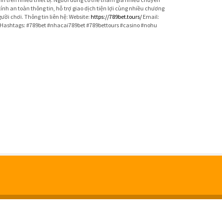
ính an toàn thông tin, hỗ trợ giao dịch tiện lợi cùng nhiều chương
ời chơi. Thông tin liên hệ: Website:
https://789bet.tours/
Email:
m Hashtags: #789bet #nhacai789bet #789bettours #casino #nohu