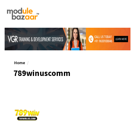
Home
789winuscomm