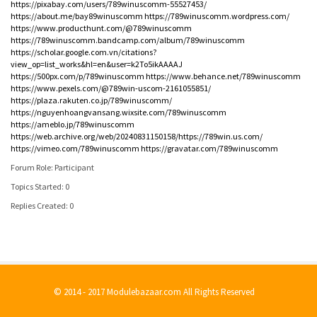
https://pixabay.com/users/789winuscomm-55527453/
https://about.me/bay89winuscomm
https://789winuscomm.wordpress.com/
https://www.producthunt.com/@789winuscomm
https://789winuscomm.bandcamp.com/album/789winuscomm
https://scholar.google.com.vn/citations?
view_op=list_works&hl=en&user=k2To5ikAAAAJ
https://500px.com/p/789winuscomm
https://www.behance.net/789winuscomm
https://www.pexels.com/@789win-uscom-2161055851/
https://plaza.rakuten.co.jp/789winuscomm/
https://nguyenhoangvansang.wixsite.com/789winuscomm
https://ameblo.jp/789winuscomm
https://web.archive.org/web/20240831150158/https://789win.us.com/
https://vimeo.com/789winuscomm
https://gravatar.com/789winuscomm
Forum Role: Participant
Topics Started: 0
Replies Created: 0
© 2014 - 2017 Modulebazaar.com All Rights Reserved