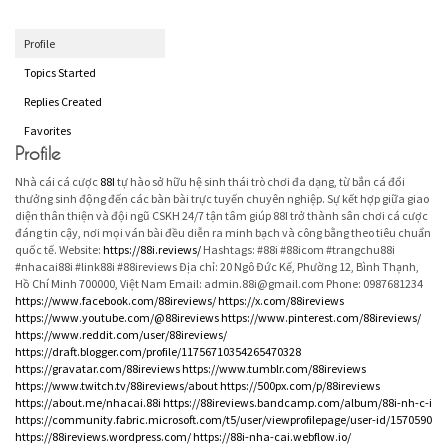
Profile
Topics Started
Replies Created
Favorites
Profile
Nhà cái cá cược
88I
tự hào sở hữu hệ sinh thái trò chơi đa dạng, từ bắn cá đổi
thưởng sinh động đến các bàn bài trực tuyến chuyên nghiệp. Sự kết hợp giữa giao
diện thân thiện và đội ngũ CSKH 24/7 tận tâm giúp 88I trở thành sân chơi cá cược
đáng tin cậy, nơi mọi ván bài đều diễn ra minh bạch và công bằng theo tiêu chuẩn
quốc tế. Website:
https://88i.reviews/
Hashtags: #88i #88icom #trangchu88i
#nhacai88i #link88i #88ireviews Địa chỉ: 20 Ngô Đức Kế, Phường 12, Bình Thạnh,
Hồ Chí Minh 700000, Việt Nam Email: admin.88i@gmail.com Phone: 0987681234
https://www.facebook.com/88ireviews/
https://x.com/88ireviews
https://www.youtube.com/@88ireviews
https://www.pinterest.com/88ireviews/
https://www.reddit.com/user/88ireviews/
https://draft.blogger.com/profile/11756710354265470328
https://gravatar.com/88ireviews
https://www.tumblr.com/88ireviews
https://www.twitch.tv/88ireviews/about
https://500px.com/p/88ireviews
https://about.me/nhacai.88i
https://88ireviews.bandcamp.com/album/88i-nh-c-i
https://community.fabric.microsoft.com/t5/user/viewprofilepage/user-id/1570590
https://88ireviews.wordpress.com/
https://88i-nha-cai.webflow.io/