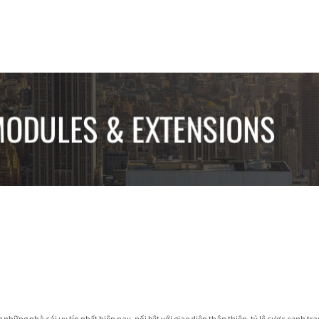
 những nhà cái uy tín nhất hiện nay, nổi bật với giao diện thân thiện, tỷ lệ cược cạnh 