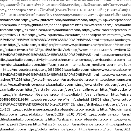
ข้อมูลตลอดทั้งวัน เหมาะสำหรับแฟนบอลที่ต้องการข้อมูลเชิงลึกและแม่นยำในการวางเดิมพันห
 info@baanballpro.com เบอร์โทรศัพท์ (ประเทศไทย): +66 98 642 1730 ที่อยู่ (ประเทศไทย
ีย์: 10310 แฮชแท็ก: #บ้านบอลโปร #baanballpro #ผลบอลสด #ข่าวฟุตบอล #ทีเด็ดบอลวัน
anballprocom
https://www.pinterest.com/baanballprocom/
https://500px.com/p/baanb
lprocom/about
https://github.com/baanballprocom
https://www.reddit.com/user/baanb
llprocom
https://os.mbed.com/users/baanballprocom/
https://www.blackhatprotools.
r/profile/7211902
https://www.equinenow.com/farm/baanballprocom.htm
http://ww
B8%B2%E0%B8%99%E0%B8%9A%E0%B8%AD%E0%B8%A5.html
https://qa.laodong
rocom
https://youbiz.com/profile/-pro/
https://www.politforums.net/profile.php?showuse
ps://cofacts.tw/user?id=GF4jxJcBfs35m9MivVzB
http://www.innetads.com/view/item-32
B8%B2%E0%B8%99%E0%B8%9A%E0%B8%AD%E0%B8%A5.html
https://community.fa
ofiles/baanballprocom/activity
https://technosmarter.com/qa/user/baanballprocom
htt
m/members/baanballprocom.html?utm_source=internal&utm_medium=user-menu&utm_
om
https://pc.poradna.net/users/993795929-baanballprocom
http://www.canetads.com/
B8%B2%E0%B8%99%E0%B8%9A%E0%B8%AD%E0%B8%A5.html
https://www.skool.
graphers/871293
https://sv.gta5-mods.com/users/baanballprocom
https://beteiligung.a
https://es.gta5-mods.com/users/baanballprocom
https://www.gta5-mods.com/users/b
/baanballprocom
https://ca.gta5-mods.com/users/baanballprocom
https://hub.docker
https://allmyfaves.com/baanballprocom
https://liulo.fm/baanballprocom
https://uivers
345648964550819840
https://dreevoo.com/profile_info.php?pid=826709
https://www.outd
8%9A%E0%B8%AD%E0%B8%A5-pro/319737465/
https://sfx.thelazy.net/users/u/baan
9014165
https://decide.enguera.es/profiles/baanballprocom/activity
https://decidim.sant
nballprocom
https://edabit.com/user/Bb2E9mg5JQroY8DxE
https://confengine.com/user
rofiles/baanballprocom1/activity
https://web.ggather.com/baanballprocom
https://www
rofile/.pro7205/vizzes
https://nl.gta5-mods.com/users/baanballprocom
https://particip
s/baanballprocom
https://potofu.me/baanballprocom
https://awan.pro/forum/user/6611