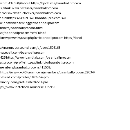
rocom.432060/#about
https://qooh.me/baanballprocom
ps://hukukevi.net/user/baanballprocom
eo.tools/website-checker/baanballpro.com
domain=https%3A%2F%2Fbaanballpro.com%2F
ww.deafvideo.tv/vlogger/baanballprocom
members/baanballprocom.html
ser/baanballprocom?ref=Ft84o8
.bmwpower.lv/user.php?u=baanballprocom
https://land-
ps://pumpyoursound.com/u/user/1506163
mateball.com/baanballprocom
4425
https://www.bandlab.com/baanballprocom
lprocom/profile
https://linkr.bio/baanballprocom
/members/baanballprocom.411503/
https://www.xc40forum.com/members/baanballprocom.29534/
vhired.com/profiles/6826554-pro
terncity.com/profiles/6826561-pro
tps://www.notebook.ai/users/1105950