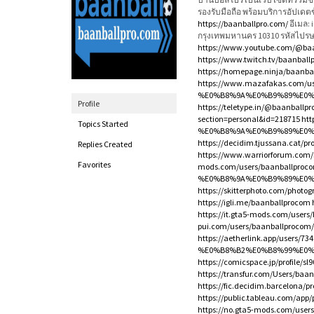
รองรับมือถือ พร้อมบริการอัปเดต
https://baanballpro.com/
อีเมล:
กรุงเทพมหานคร 10310 รหัสไปรษณ
https://www.youtube.com/@ba
https://www.twitch.tv/baanbal
https://homepage.ninja/baanba
https://www.mazafakas.com/use
%E0%B8%9A%E0%B9%89%E0%
Profile
https://teletype.in/@baanballp
section=personal&id=218715
htt
Topics Started
%E0%B8%9A%E0%B9%89%E0%
https://decidim.tjussana.cat/pr
Replies Created
https://www.warriorforum.co
Favorites
mods.com/users/baanballproc
%E0%B8%9A%E0%B9%89%E0%
https://skitterphoto.com/photo
https://igli.me/baanballprocom
https://it.gta5-mods.com/users
pui.com/users/baanballprocom/
https://aetherlink.app/users/7
%E0%B8%B2%E0%B8%99%E0%B
https://comicspace.jp/profile/sl
https://transfur.com/Users/baa
https://fic.decidim.barcelona/p
https://public.tableau.com/app/p
https://no.gta5-mods.com/user