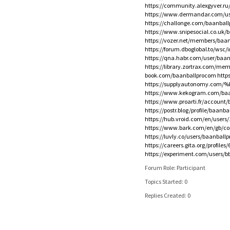
https://community.alexgyver.
https://www.dermandar.com/us
https://challonge.com/baanbal
https://www.snipesocial.co.uk
https://vozer.net/members/baa
https://forum.dboglobal.to/wsc
https://qna.habr.com/user/baa
https://library.zortrax.com/me
book.com/baanballprocom
http
https://supplyautonomy.c
https://www.kekogram.com/ba
https://www.proarti.fr/account
https://postr.blog/profile/baanb
https://hub.vroid.com/en/users
https://www.bark.com/en/gb/c
https://luvly.co/users/baanball
https://careers.gita.org/profiles
https://experiment.com/users/
Forum Role: Participant
Topics Started: 0
Replies Created: 0