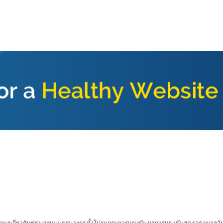
ข้อมูลเกี่ยวกับฟุตบอลแบบครบวงจร ทั้งโปรแกรมการแข่งขัน ผลการแข่งขันสด ราคาบอลวันนี