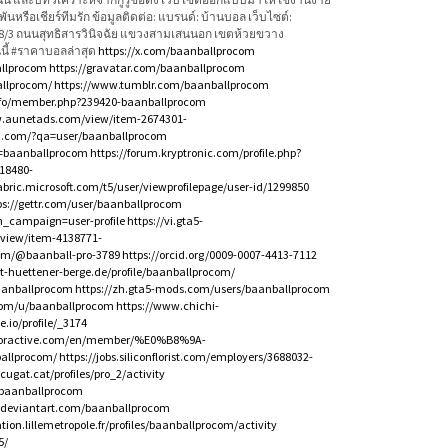
รือเชียร์ทีมรัก ข้อมูลติดต่อ: แบรนด์: บ้านบอล เว็บไซต์:
): 18/3 ถนนสุทธิสารวินิจฉัย แขวงสามเสนนอก เขตห้วยขวาง
นี้ #ราคาบอลล่าสุด
https://x.com/baanballprocom
allprocom
https://gravatar.com/baanballprocom
allprocom/
https://www.tumblr.com/baanballprocom
info/member.php?239420-baanballprocom
w.aunetads.com/view/item-2674301-
zu.com/?qa=user/baanballprocom
r=baanballprocom
https://forum.kryptronic.com/profile.php?
18480-
bric.microsoft.com/t5/user/viewprofilepage/user-id/1299850
ps://gettr.com/user/baanballprocom
campaign=user-profile
https://vi.gta5-
view/item-4138771-
com/@baanball-pro-3789
https://orcid.org/0009-0007-4413-7112
mt-huettener-berge.de/profile/baanballprocom/
aanballprocom
https://zh.gta5-mods.com/users/baanballprocom
.com/u/baanballprocom
https://www.chichi-
e.io/profile/_3174
ooractive.com/en/member/%E0%B8%9A-
ballprocom/
https://jobs.siliconflorist.com/employers/3688032-
cugat.cat/profiles/pro_2/activity
/baanballprocom
.deviantart.com/baanballprocom
ation.lillemetropole.fr/profiles/baanballprocom/activity
5/