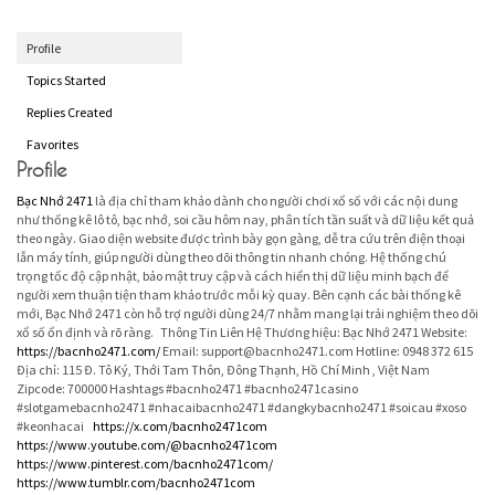
Profile
Topics Started
Replies Created
Favorites
Profile
Bạc Nhớ 2471
là địa chỉ tham khảo dành cho người chơi xổ số với các nội dung
như thống kê lô tô, bạc nhớ, soi cầu hôm nay, phân tích tần suất và dữ liệu kết quả
theo ngày. Giao diện website được trình bày gọn gàng, dễ tra cứu trên điện thoại
lẫn máy tính, giúp người dùng theo dõi thông tin nhanh chóng. Hệ thống chú
trọng tốc độ cập nhật, bảo mật truy cập và cách hiển thị dữ liệu minh bạch để
người xem thuận tiện tham khảo trước mỗi kỳ quay. Bên cạnh các bài thống kê
mới, Bạc Nhớ 2471 còn hỗ trợ người dùng 24/7 nhằm mang lại trải nghiệm theo dõi
xổ số ổn định và rõ ràng. Thông Tin Liên Hệ Thương hiệu: Bạc Nhớ 2471 Website:
https://bacnho2471.com/
Email: support@bacnho2471.com Hotline: 0948 372 615
Địa chỉ: 115 Đ. Tô Ký, Thới Tam Thôn, Đông Thạnh, Hồ Chí Minh , Việt Nam
Zipcode: 700000 Hashtags #bacnho2471 #bacnho2471casino
#slotgamebacnho2471 #nhacaibacnho2471 #dangkybacnho2471 #soicau #xoso
#keonhacai
https://x.com/bacnho2471com
https://www.youtube.com/@bacnho2471com
https://www.pinterest.com/bacnho2471com/
https://www.tumblr.com/bacnho2471com