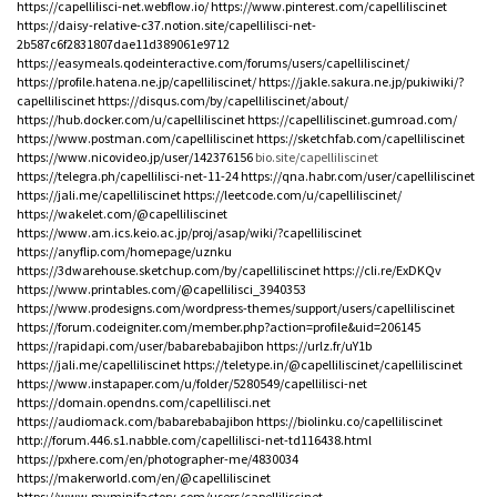
https://capellilisci-net.webflow.io/
https://www.pinterest.com/capelliliscinet
https://daisy-relative-c37.notion.site/capellilisci-net-
2b587c6f2831807dae11d389061e9712
https://easymeals.qodeinteractive.com/forums/users/capelliliscinet/
https://profile.hatena.ne.jp/capelliliscinet/
https://jakle.sakura.ne.jp/pukiwiki/?
capelliliscinet
https://disqus.com/by/capelliliscinet/about/
https://hub.docker.com/u/capelliliscinet
https://capelliliscinet.gumroad.com/
https://www.postman.com/capelliliscinet
https://sketchfab.com/capelliliscinet
https://www.nicovideo.jp/user/142376156
bio.site/capelliliscinet
https://telegra.ph/capellilisci-net-11-24
https://qna.habr.com/user/capelliliscinet
https://jali.me/capelliliscinet
https://leetcode.com/u/capelliliscinet/
https://wakelet.com/@capelliliscinet
https://www.am.ics.keio.ac.jp/proj/asap/wiki/?capelliliscinet
https://anyflip.com/homepage/uznku
https://3dwarehouse.sketchup.com/by/capelliliscinet
https://cli.re/ExDKQv
https://www.printables.com/@capellilisci_3940353
https://www.prodesigns.com/wordpress-themes/support/users/capelliliscinet
https://forum.codeigniter.com/member.php?action=profile&uid=206145
https://rapidapi.com/user/babarebabajibon
https://urlz.fr/uY1b
https://jali.me/capelliliscinet
https://teletype.in/@capelliliscinet/capelliliscinet
https://www.instapaper.com/u/folder/5280549/capellilisci-net
https://domain.opendns.com/capellilisci.net
https://audiomack.com/babarebabajibon
https://biolinku.co/capelliliscinet
http://forum.446.s1.nabble.com/capellilisci-net-td116438.html
https://pxhere.com/en/photographer-me/4830034
https://makerworld.com/en/@capelliliscinet
https://www.myminifactory.com/users/capelliliscinet