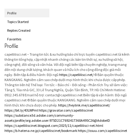
Profile
Topics Started
Replies Created
Favorites
Profile
capellilisci.net – Trang tin tức & xu hướng báo chí trực tuyến capellilisci.net là kênh
thông tin tổng hợp, cập nhật nhanh chóng các bản tin thời sự, xu hướng xã hội,
công nghệ, đời sống và văn hóa. Với đội ngũ biên tập chuyên nghiệp, trang mang
đến nội dung chất lượng, khách quan và hữu ích cho cộng đồng độc giả mỗi
ngày. Biên tập & điều hành: Đội ngũ
https://capellilisci.net/
© Bản quyền thuộc
KANGKANG. Nghiêm cấm sao chép dưới mọi hình thức khi chưa được cấp phép.
Thông tin liên hệ Thể loại: Tin tức – Báo chí – Đời sống – Phân tích Trụ sở làm việc:
Tầng 5, Tòa nhà GIC, 33 Lê Trung Nghĩa, Quận Tân Bình, TP. Hồ Chí Minh Hotline:
0912.345.678 Email hỗ trợ: contact@capellilisci.net Biên tập & vận hành: Đội ngũ
capellilisci.net © Bản quyền thuộc KANGKANG. Nghiêm cấm sao chép dưới mọi
hình thức khi chưa được cho phép.
https://heylink.me/capelliliscinet/
https://bit.ly/43LWPml
https://gravatar.com/capelliliscinet
https://substance3d.adobe.com/community-
assets/profile/org.adobe.user:975D21C7692417360A495C26@AdobeID
https://capelliliscinet.blogspot.com/2025/11/capellilisci-net.html
https://b.hatena.ne.jp/capelliliscinet/bookmark
https://issuu.com/capelliliscinet