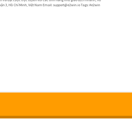
ận 3, Hồ Chí Minh, Việt Nam Email: support@e2win.io Tags: #e2win