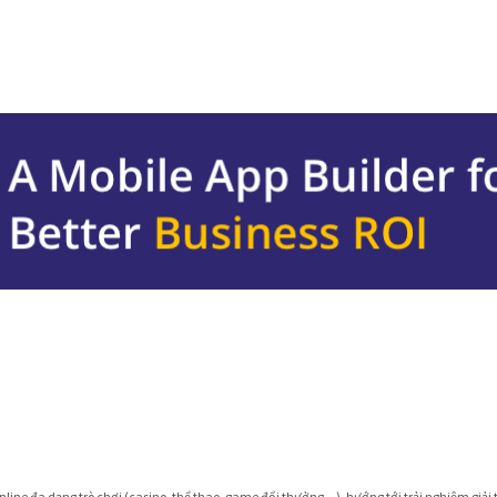
line đa dạng trò chơi (casino, thể thao, game đổi thưởng…), hướng tới trải nghiệm giải 