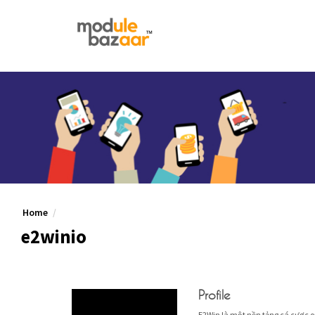
Home
e2winio
Profile
E2Win là một nền tảng cá cược on