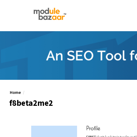
Home
f8beta2me2
Profile
F8BET
là nhà cái trực tuyến uy t