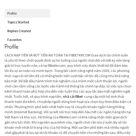
Profile
Topics Started
Replies Created
Favorites
Profile
CÁCH NẠP TIỀN VÀ RÚT TIỀN AN TOÀN TẠI F8BETKRCOM Giao dịch tài chính luôn
là yếu tố then chốt quyết định sự tin tưởng của người chơi đối với bất kỳ nền tảng
giải trí trực tuyến nào, và tại f8betkrcom, quy trình này được thiết kế để đảm bảo
tối đa sự an toàn và minh bạch. Trong bối cảnh công nghệ năm 2026, các phương
thức nạp và rút tiền đã có những bước tiến vượt bậc về tốc độ cũng như khả năng
bảo mật. Để bắt đầu hành trình trải nghiệm của mình một cách thuận lợi, người
chơi cần nắm vững các bước vận hành hệ thống tài chính tại đây, từ việc lựa chọn
kênh thanh toán phù hợp cho đến việc tuân thủ các quy tắc bảo mật nghiêm ngặt
nhất. Trước hết, về quy trình nạp tiền,
nhà cái f8bet
cung cấp một hệ sinh thái
thanh toán đa kênh, cho phép người dùng linh hoạt lựa chọn tùy theo điều kiện cá
nhân. Phương thức phổ biến nhất hiện nay là chuyển khoản ngân hàng thông
minh (Internet Banking). Với sự kết nối trực tiếp đến hầu hết các ngân hàng lớn tại
Việt Nam và khu vực, hệ thống của f8betkrcom có khả năng nhận diện giao dịch
gần như tức thời. Khi nạp tiền qua kênh này, người chơi cần lưu ý luôn lấy số tài
khoản mới nhất từ trang chủ của hệ thống. Một sai lầm phổ biến mà nhiều người
chơi gặp phải là lưu lại số tài khoản cũ để chuyển tiền cho những lần sau; điều này