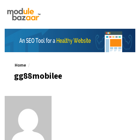
Home
gg88mobilee