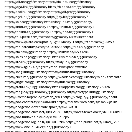
https://jali.me/gg88money
https://biolinku.co/gg88money
https://jaga.link/gg88money
https://bioqoo.com/gg88money
https://qoolink.co/gg88money
https://jali.pro/gg88money
https://ngel.ink/gg88money
https://joy.bio/gg88money7
https://solo.to/gg88money
https://heylink.me/gg88money/
https://linktr.ee/gg88money1
https://linkin.bio/gg88money1
https://taplink.cc/gg88money1
https://hoo.be/gg88money1
https://talk.plesk.com/members/ggmoney1.497948/#about
https://www.quora.com/profile/Gg88-Money-1
https://start.me/w/jJRw7z
https://md.coredump.ch/s/KX9a865E5
https://tiles.bio/gg88money
https://bio.now/gg88money
https://linkmix.co/52771286
https://solos.page/gg88money1
https://simple.bio/gg88money
https://lite.link/gg88money
https://foxly.ink/gg88money
https://www.iglinks.io/agorraymon-zww?preview=true
https://song.link/gg88money
https://album.link/gg88money
https://c8ke.me/gg88money
https://woorise.com/gg88money/blank-template
https://jingle.bio/gg88money
https://link.me/gg88money
https://profu.link/u/gg88money
https://apptuts.bio/gg88money-255697
https://magic.ly/gg88money/gg88money
http://teletype.link/gg88money
https://uiverse.io/profile/raymon_9971
https://velog.io/@gg88money/about
https://pad.codefor.fr/s/POXIAUiIBI
https://md.swk-web.com/s/xDopBQhTm
https://hedgedoc.dezentrale.space/s/x6kDwltOH
https://hedgedoc.envs.net/s/k8BcFJVJE
https://notes.bmcs.one/s/xMLITEr3mD
https://pad.funkwhale.audio/s/-VOCnPZpS
https://hedgedoc.logilab.fr/s/u1UIH6zkG
https://pad.public.cat/s/TXiod_BKP
https://www.abclinuxu.cz/lide/gg88money1
https://www.thepetservicesweb.com/board/board_topic/2701171/8060957.htm