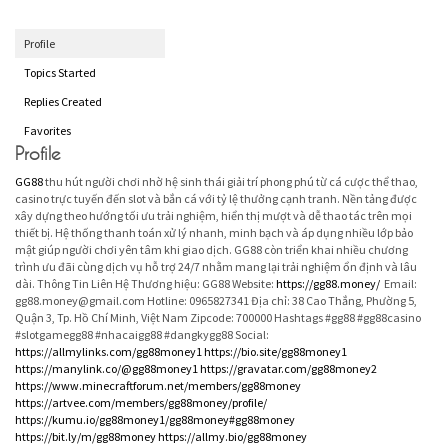
Profile
Topics Started
Replies Created
Favorites
Profile
GG88
thu hút người chơi nhờ hệ sinh thái giải trí phong phú từ cá cược thể thao,
casino trực tuyến đến slot và bắn cá với tỷ lệ thưởng cạnh tranh. Nền tảng được
xây dựng theo hướng tối ưu trải nghiệm, hiển thị mượt và dễ thao tác trên mọi
thiết bị. Hệ thống thanh toán xử lý nhanh, minh bạch và áp dụng nhiều lớp bảo
mật giúp người chơi yên tâm khi giao dịch. GG88 còn triển khai nhiều chương
trình ưu đãi cùng dịch vụ hỗ trợ 24/7 nhằm mang lại trải nghiệm ổn định và lâu
dài. Thông Tin Liên Hệ Thương hiệu: GG88 Website:
https://gg88.money/
Email:
gg88.money@gmail.com Hotline: 0965827341 Địa chỉ: 38 Cao Thắng, Phường 5,
Quận 3, Tp. Hồ Chí Minh, Việt Nam Zipcode: 700000 Hashtags #gg88 #gg88casino
#slotgamegg88 #nhacaigg88 #dangkygg88 Social:
https://allmylinks.com/gg88money1
https://bio.site/gg88money1
https://manylink.co/@gg88money1
https://gravatar.com/gg88money2
https://www.minecraftforum.net/members/gg88money
https://artvee.com/members/gg88money/profile/
https://kumu.io/gg88money1/gg88money#gg88money
https://bit.ly/m/gg88money
https://allmy.bio/gg88money