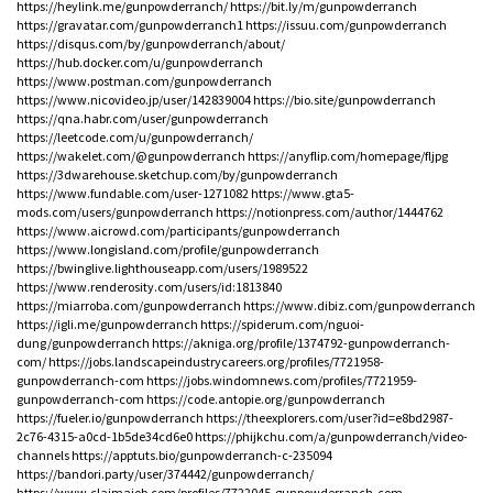
https://heylink.me/gunpowderranch/
https://bit.ly/m/gunpowderranch
https://gravatar.com/gunpowderranch1
https://issuu.com/gunpowderranch
https://disqus.com/by/gunpowderranch/about/
https://hub.docker.com/u/gunpowderranch
https://www.postman.com/gunpowderranch
https://www.nicovideo.jp/user/142839004
https://bio.site/gunpowderranch
https://qna.habr.com/user/gunpowderranch
https://leetcode.com/u/gunpowderranch/
https://wakelet.com/@gunpowderranch
https://anyflip.com/homepage/fljpg
https://3dwarehouse.sketchup.com/by/gunpowderranch
https://www.fundable.com/user-1271082
https://www.gta5-
mods.com/users/gunpowderranch
https://notionpress.com/author/1444762
https://www.aicrowd.com/participants/gunpowderranch
https://www.longisland.com/profile/gunpowderranch
https://bwinglive.lighthouseapp.com/users/1989522
https://www.renderosity.com/users/id:1813840
https://miarroba.com/gunpowderranch
https://www.dibiz.com/gunpowderranch
https://igli.me/gunpowderranch
https://spiderum.com/nguoi-
dung/gunpowderranch
https://akniga.org/profile/1374792-gunpowderranch-
com/
https://jobs.landscapeindustrycareers.org/profiles/7721958-
gunpowderranch-com
https://jobs.windomnews.com/profiles/7721959-
gunpowderranch-com
https://code.antopie.org/gunpowderranch
https://fueler.io/gunpowderranch
https://theexplorers.com/user?id=e8bd2987-
2c76-4315-a0cd-1b5de34cd6e0
https://phijkchu.com/a/gunpowderranch/video-
channels
https://apptuts.bio/gunpowderranch-c-235094
https://bandori.party/user/374442/gunpowderranch/
https://www.claimajob.com/profiles/7722045-gunpowderranch-com