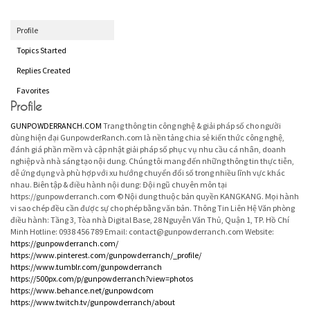
Profile
Topics Started
Replies Created
Favorites
Profile
GUNPOWDERRANCH.COM
Trang thông tin công nghệ & giải pháp số cho người
dùng hiện đại GunpowderRanch.com là nền tảng chia sẻ kiến thức công nghệ,
đánh giá phần mềm và cập nhật giải pháp số phục vụ nhu cầu cá nhân, doanh
nghiệp và nhà sáng tạo nội dung. Chúng tôi mang đến những thông tin thực tiễn,
dễ ứng dụng và phù hợp với xu hướng chuyển đổi số trong nhiều lĩnh vực khác
nhau. Biên tập & điều hành nội dung: Đội ngũ chuyên môn tại
https://gunpowderranch.com © Nội dung thuộc bản quyền KANGKANG. Mọi hành
vi sao chép đều cần được sự cho phép bằng văn bản. Thông Tin Liên Hệ Văn phòng
điều hành: Tầng 3, Tòa nhà Digital Base, 28 Nguyễn Văn Thủ, Quận 1, TP. Hồ Chí
Minh Hotline: 0938 456 789 Email: contact@gunpowderranch.com Website:
https://gunpowderranch.com/
https://www.pinterest.com/gunpowderranch/_profile/
https://www.tumblr.com/gunpowderranch
https://500px.com/p/gunpowderranch?view=photos
https://www.behance.net/gunpowdcom
https://www.twitch.tv/gunpowderranch/about