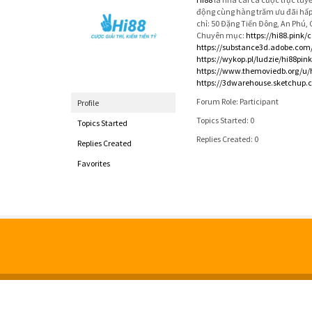
động cùng hàng trăm ưu đãi hấp 
chỉ: 50 Đặng Tiến Đông, An Phú,
Chuyên mục:
https://hi88.pink/
https://substance3d.adobe.co
https://wykop.pl/ludzie/hi88pin
https://www.themoviedb.org/u/
https://3dwarehouse.sketchup.
Forum Role: Participant
Profile
Topics Started: 0
Topics Started
Replies Created: 0
Replies Created
Favorites