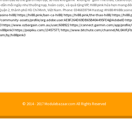
dẫn mỗi ngày như thưởng nạp, hoàn cược, và quà tặng VIP, Hi88 pink hứa hẹn mang đến 
 Quận 2, thành phố Hồ Chí Minh, Việt Nam. Phone: 0346659794 Hastag: #Hi88 #Hi88casin
casino-hi88/
https://hi88.pink/ban-ca-hi88/
https://hi88.pink/the-thao-hi88/
https://hi88.
m/community-assets/profile/org.adobe.user:AE8F264D69DB65B40A495FE4@AdobeID
http
k3
https://www.ozbargain.com.au/user/608922
https://connect.garmin.com/app/profile
hi88pink3
https://poipiku.com/13457577/
https://www.bitchute.com/channel/NL0AVFjFb
com/by/hi88pink3
© 2014 - 2017 Modulebazaar.com All Rights Reserved