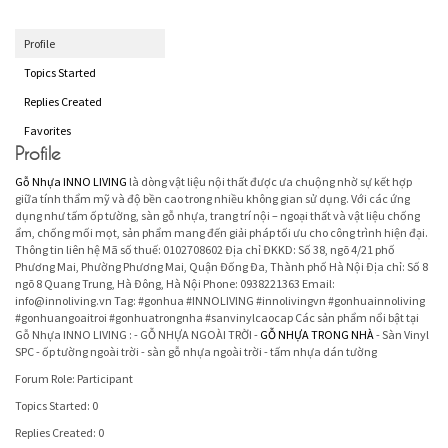
Profile
Topics Started
Replies Created
Favorites
Profile
Gỗ Nhựa INNO LIVING
là dòng vật liệu nội thất được ưa chuộng nhờ sự kết hợp
giữa tính thẩm mỹ và độ bền cao trong nhiều không gian sử dụng. Với các ứng
dụng như tấm ốp tường, sàn gỗ nhựa, trang trí nội – ngoại thất và vật liệu chống
ẩm, chống mối mọt, sản phẩm mang đến giải pháp tối ưu cho công trình hiện đại.
Thông tin liên hệ Mã số thuế: 0102708602 Địa chỉ ĐKKD: Số 38, ngõ 4/21 phố
Phương Mai, Phường Phương Mai, Quận Đống Đa, Thành phố Hà Nội Địa chỉ: Số 8
ngõ 8 Quang Trung, Hà Đông, Hà Nội Phone: 0938221363 Email:
info@innoliving.vn Tag: #gonhua #INNOLIVING #innolivingvn #gonhuainnoliving
#gonhuangoaitroi #gonhuatrongnha #sanvinylcaocap Các sản phẩm nổi bật tại
Gỗ Nhựa INNO LIVING : - GỖ NHỰA NGOÀI TRỜI -
GỖ NHỰA TRONG NHÀ
- Sàn Vinyl
SPC - ốp tường ngoài trời - sàn gỗ nhựa ngoài trời - tấm nhựa dán tường
Forum Role: Participant
Topics Started: 0
Replies Created: 0