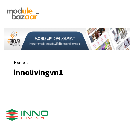
Home
innolivingvn1