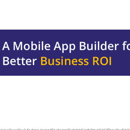
c tuyến uy tín và đa dạng, mang đến cho người chơi trải nghiệm giải trí đẳng cấp với hà