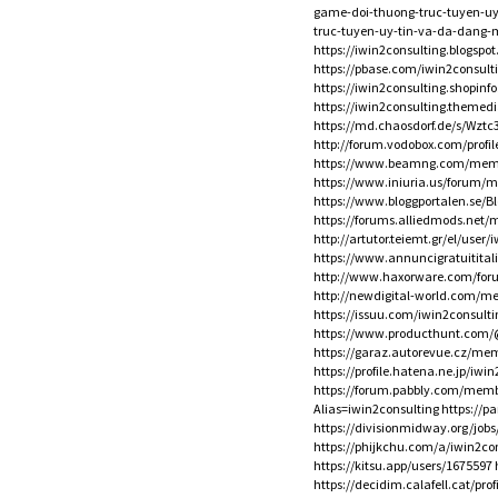
game-doi-thuong-truc-tuyen-u
truc-tuyen-uy-tin-va-da-dang
https://iwin2consulting.blogspo
https://pbase.com/iwin2consult
https://iwin2consulting.shopinfo
https://iwin2consulting.themedi
https://md.chaosdorf.de/s/Wzt
http://forum.vodobox.com/profi
https://www.beamng.com/membe
https://www.iniuria.us/forum/
https://www.bloggportalen.se/B
https://forums.alliedmods.net
http://artutor.teiemt.gr/el/user/
https://www.annuncigratuititali
http://www.haxorware.com/for
http://newdigital-world.com/m
https://issuu.com/iwin2consulti
https://www.producthunt.com/
https://garaz.autorevue.cz/me
https://profile.hatena.ne.jp/iwin
https://forum.pabbly.com/memb
Alias=iwin2consulting
https://pa
https://divisionmidway.org/jobs
https://phijkchu.com/a/iwin2co
https://kitsu.app/users/1675597
https://decidim.calafell.cat/prof