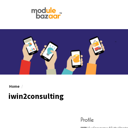
Home
iwin2consulting
Profile
IWIN
là cổng game đổi thưởng trự