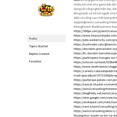
nhiều trò chơi như game bài đổi t
dựng với công nghệ hiện đại, đả
đồng hành và hỗ trợ người chơi t
diện và nâng cao chất lượng dịch
support@iwin2.consulting Hotli
#dangkyiwin #taikhoaniwin #s
https://500px.com/p/iwin2consu
https://www.heavyironjobs.com/
Profile
https://jobs.westerncity.com/pro
https://hashnode.com/@iwin2c
Topics Started
https://decidem.primariatm.ro/p
https://fic.decidim.barcelona/pr
Replies Created
https://participons.mauges-sur-lo
Favorites
https://urlscan.io/result/019be
https://www.deafvideo.tv/vlogge
https://careers.coloradopubliche
mod=space&uid=3373193&do=pro
https://partecipa.poliste.com/pr
https://raovat.nhadat.vn/memb
https://iwin2consulting.therest
https://blogfreely.net/iwin2co
https://sites.google.com/view/
https://anotepad.com/note/rea
https://rant.li/iwin2consultin
https://iwin2consulting.kktix.cc/
thuong-truc-tuyen-uy-tin-va-