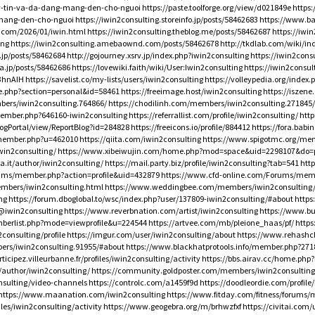
y-tin-va-da-dang-mang-den-cho-nguoi
https://paste.toolforge.org/view/d021849e
https
-mang-den-cho-nguoi
https://iwin2consulting.storeinfo.jp/posts/58462683
https://www.ba
t.com/2026/01/iwin.html
https://iwin2consulting.theblog.me/posts/58462687
https://iwi
ing
https://iwin2consulting.amebaownd.com/posts/58462678
http://tkdlab.com/wiki/in
.jp/posts/58462684
http://gojourney.xsrv.jp/index.php?iwin2consulting
https://iwin2cons
a.jp/posts/58462686
https://lovewiki.faith/wiki/User:Iwin2consulting
https://iwin2consul
c3hnAIH
https://savelist.co/my-lists/users/iwin2consulting
https://volleypedia.org/inde
le.php?section=personal&id=58461
https://freeimage.host/iwin2consulting
https://iszen
rs/iwin2consulting.764866/
https://chodilinh.com/members/iwin2consulting.271845
member.php?646160-iwin2consulting
https://referrallist.com/profile/iwin2consulting/
http
logPortal/view/ReportBlog?id=284828
https://freeicons.io/profile/884412
https://fora.babi
/member.php?u=462010
https://qiita.com/iwin2consulting
https://www.spigotmc.org/mem
iwin2consulting/
https://www.xibeiwujin.com/home.php?mod=space&uid=2298107&do=p
a.it/author/iwin2consulting/
https://mail.party.biz/profile/iwin2consulting?tab=541
htt
ums/member.php?action=profile&uid=432879
https://www.cfd-online.com/Forums/memb
embers/iwin2consulting.html
https://www.weddingbee.com/members/iwin2consulting
ng
https://forum.dboglobal.to/wsc/index.php?user/137809-iwin2consulting/#about
https
@iwin2consulting
https://www.reverbnation.com/artist/iwin2consulting
https://www.b
mberlist.php?mode=viewprofile&u=224544
https://artvee.com/mb/pleione_haas/pf/
https
2consulting/profile
https://imgur.com/user/iwin2consulting/about
https://www.rehashc
ers/iwin2consulting.91955/#about
https://www.blackhatprotools.info/member.php?271
rticipez.villeurbanne.fr/profiles/iwin2consulting/activity
https://bbs.airav.cc/home.ph
/author/iwin2consulting/
https://community.goldposter.com/members/iwin2consulting/
nsulting/video-channels
https://controlc.com/a1459f9d
https://doodleordie.com/profile
https://www.maanation.com/iwin2consulting
https://www.fitday.com/fitness/forums
iles/iwin2consulting/activity
https://www.geogebra.org/m/brhwzfxf
https://civitai.com