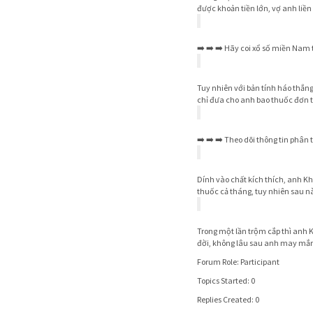
được khoản tiền lớn, vợ anh liề
➡️ ➡️ ➡️ Hãy coi xổ số miền Nam 
Tuy nhiên với bản tính háo thắng
chỉ đưa cho anh bao thuốc đơn t
➡️ ➡️ ➡️ Theo dõi thông tin phân
Dính vào chất kích thích, anh K
thuốc cả tháng, tuy nhiên sau n
Trong một lần trộm cắp thì anh K
đời, không lâu sau anh may mắn
Forum Role: Participant
Topics Started: 0
Replies Created: 0