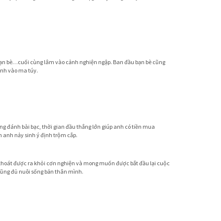
ãi bạn bè…cuối cùng lâm vào cảnh nghiện ngập. Ban đầu bạn bè cũng
ính vào ma túy.
ng đánh bài bạc, thời gian đầu thắng lớn giúp anh có tiền mua
 anh nảy sinh ý định trộm cắp.
ng thoát được ra khỏi cơn nghiện và mong muốn được bắt đầu lại cuộc
cũng đủ nuôi sống bản thân mình.