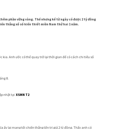
h thêm phần vững vàng. Thế nhưng kể từ ngày có được 2 tỷ đồng
hiến thắng xổ số kiến thiết miền Nam thứ hai 1 năm.
ia. Anh ước có thể quay trở lại thời gian để có cách chi tiêu số
áng 8.
ập nhật tại
XSMN T2
ấy lại mang tới chiến thắng lớn trị giá 2 tỷ đồng. Thấy anh có