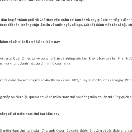
i đàn ông ở thành phố Hồ Chí Minh vốn chăm chỉ làm ăn và phụ giúp kinh tế gia đìn
h thay đổi hẳn, không chịu làm ăn và suốt ngày cờ bạc. Cái kết đánh mất tất cả hậu c
 thắng xổ số miền Nam thứ hai hôm nay
trú tại Quận 2 hiện tại vô cùng hối hận về những việc làm không hay của bản thân trước k
cách và không đánh mất gia đình nhỏ của mình.
u thời điểm đó có mang mã số 442182 và ký hiệu 8D2, quay số mở thưởng vào ngày 19 th
 pháp soi cầu hiệu quả và coi xổ số miền Nam thứ hai hàng tuần chuẩn thì đừng quên c
 trúng xổ số miền Nam thứ hai hôm nay
iết miền Nam thứ hai ngẫu hứng, anh Khỏa nào có tin được rằng tấm vé bản thân chọn bừa 