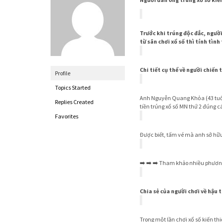
Trước khi trúng độc đắc, ngườ
từ sân chơi xổ số thì tính tìn
Chi tiết cụ thể về người chiến
Profile
Topics Started
Anh Nguyễn Quang Khỏa (43 tuổi) 
Replies Created
tiền trúng xổ số MN thứ 2 đúng 
Favorites
Được biết, tấm vé mà anh sở hữ
➡️ ➡️ ➡️ Tham khảo nhiều phương
Chia sẻ của người chơi về hậu
Trong một lần chơi xổ số kiến th