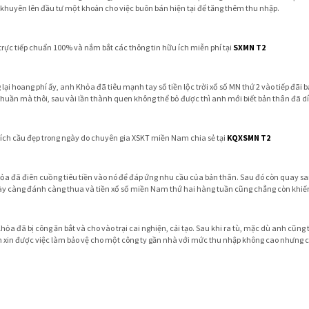
n khuyên lên đầu tư một khoản cho việc buôn bán hiện tại để tăng thêm thu nhập.
trực tiếp chuẩn 100% và nắm bắt các thông tin hữu ích miễn phí tại
SXMN T2
 lại hoang phí ấy, anh Khỏa đã tiêu mạnh tay số tiền lộc trời xổ số MN thứ 2 vào tiếp đ
huần mà thôi, sau vài lần thành quen không thể bỏ được thì anh mới biết bản thân đã d
 tích cầu đẹp trong ngày do chuyên gia XSKT miền Nam chia sẻ tại
KQXSMN T2
hỏa đã điên cuồng tiêu tiền vào nó để đáp ứng nhu cầu của bản thân. Sau đó còn quay sa
ày càng đánh càng thua và tiền xổ số miền Nam thứ hai hàng tuần cũng chẳng còn khiến
hỏa đã bị công ăn bắt và cho vào trại cai nghiện, cải tạo. Sau khi ra tù, mặc dù anh cũ
 xin được việc làm bảo vệ cho một công ty gần nhà với mức thu nhập không cao nhưng 