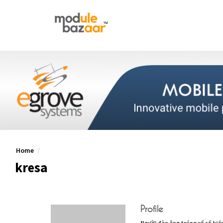
Home
kresa
Profile
Người đàn ông trúng xổ số kiến