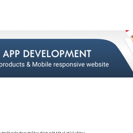
 thiết miền Nam thứ hai đánh mất tất cả chỉ vì cờ bạc