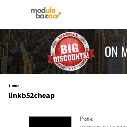
Home
linkb52cheap
Profile
Cổng game
B52
là địa chỉ uy tín