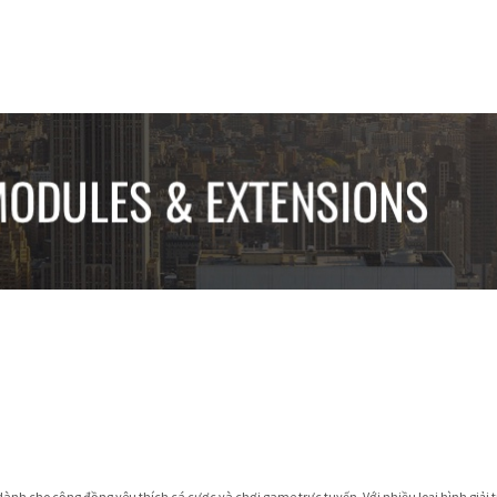
 dành cho cộng đồng yêu thích cá cược và chơi game trực tuyến. Với nhiều loại hình giải t