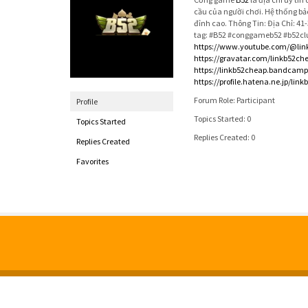
cầu của người chơi. Hệ thống bả
đỉnh cao. Thông Tin: Địa Chỉ: 41
tag: #B52 #conggameb52 #b52cl
https://www.youtube.com/@lin
https://gravatar.com/linkb52ch
https://linkb52cheap.bandcam
https://profile.hatena.ne.jp/link
Forum Role: Participant
Profile
Topics Started: 0
Topics Started
Replies Created: 0
Replies Created
Favorites