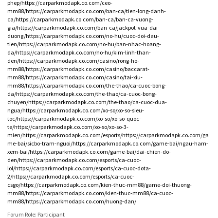
phep/
https://carparkmodapk.co.com/ceo-
mm88/
https://carparkmodapk.co.com/ban-ca/tien-long-danh-
ca/
https://carparkmodapk.co.com/ban-ca/ban-ca-vuong-
gia/
https://carparkmodapk.co.com/ban-ca/jackpot-vua-dai-
duong/
https://carparkmodapk.co.com/no-hu/cuoc-doi-dau-
tien/
https://carparkmodapk.co.com/no-hu/ban-nhac-hoang-
da/
https://carparkmodapk.co.com/no-hu/kim-linh-than-
den/
https://carparkmodapk.co.com/casino/rong-ho-
mm88/
https://carparkmodapk.co.com/casino/baccarat-
mm88/
https://carparkmodapk.co.com/casino/tai-xiu-
mm88/
https://carparkmodapk.co.com/the-thao/ca-cuoc-bong-
da/
https://carparkmodapk.co.com/the-thao/ca-cuoc-bong-
chuyen/
https://carparkmodapk.co.com/the-thao/ca-cuoc-dua-
ngua/
https://carparkmodapk.co.com/xo-so/xo-so-sieu-
toc/
https://carparkmodapk.co.com/xo-so/xo-so-quoc-
te/
https://carparkmodapk.co.com/xo-so/xo-so-3-
mien/
https://carparkmodapk.co.com/esports/
https://carparkmodapk.co.com/ga
me-bai/sicbo-tram-nguoi/
https://carparkmodapk.co.com/game-bai/ngau-ham-
xem-bai/
https://carparkmodapk.co.com/game-bai/dai-chien-do-
den/
https://carparkmodapk.co.com/esports/ca-cuoc-
lol/
https://carparkmodapk.co.com/esports/ca-cuoc-dota-
2/
https://carparkmodapk.co.com/esports/ca-cuoc-
csgo/
https://carparkmodapk.co.com/kien-thuc-mm88/game-doi-thuong-
mm88/
https://carparkmodapk.co.com/kien-thuc-mm88/ca-cuoc-
mm88/
https://carparkmodapk.co.com/huong-dan/
Forum Role: Participant