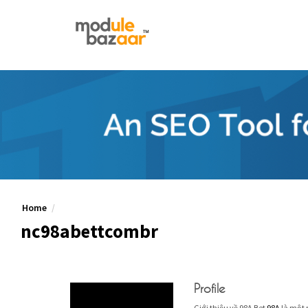
Home
nc98abettcombr
Profile
Giới thiệu về 98A Bet
98A
là một n