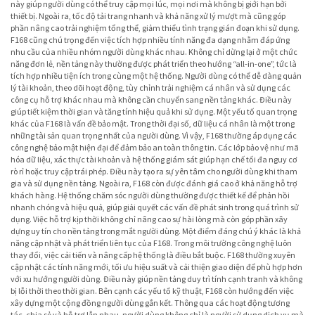
này giúp người dùng có thể truy cập mọi lúc, mọi nơi mà không bị giới hạn bởi
thiết bị. Ngoài ra, tốc độ tải trang nhanh và khả năng xử lý mượt mà cũng góp
phần nâng cao trải nghiệm tổng thể, giảm thiểu tình trạng gián đoạn khi sử dụng.
F168 cũng chú trọng đến việc tích hợp nhiều tính năng đa dạng nhằm đáp ứng
nhu cầu của nhiều nhóm người dùng khác nhau. Không chỉ dừng lại ở một chức
năng đơn lẻ, nền tảng này thường được phát triển theo hướng “all-in-one”, tức là
tích hợp nhiều tiện ích trong cùng một hệ thống. Người dùng có thể dễ dàng quản
lý tài khoản, theo dõi hoạt động, tùy chỉnh trải nghiệm cá nhân và sử dụng các
công cụ hỗ trợ khác nhau mà không cần chuyển sang nền tảng khác. Điều này
giúp tiết kiệm thời gian và tăng tính hiệu quả khi sử dụng. Một yếu tố quan trọng
khác của F168 là vấn đề bảo mật. Trong thời đại số, dữ liệu cá nhân là một trong
những tài sản quan trọng nhất của người dùng. Vì vậy, F168 thường áp dụng các
công nghệ bảo mật hiện đại để đảm bảo an toàn thông tin. Các lớp bảo vệ như mã
hóa dữ liệu, xác thực tài khoản và hệ thống giám sát giúp hạn chế tối đa nguy cơ
rò rỉ hoặc truy cập trái phép. Điều này tạo ra sự yên tâm cho người dùng khi tham
gia và sử dụng nền tảng. Ngoài ra, F168 còn được đánh giá cao ở khả năng hỗ trợ
khách hàng. Hệ thống chăm sóc người dùng thường được thiết kế để phản hồi
nhanh chóng và hiệu quả, giúp giải quyết các vấn đề phát sinh trong quá trình sử
dụng. Việc hỗ trợ kịp thời không chỉ nâng cao sự hài lòng mà còn góp phần xây
dựng uy tín cho nền tảng trong mắt người dùng. Một điểm đáng chú ý khác là khả
năng cập nhật và phát triển liên tục của F168. Trong môi trường công nghệ luôn
thay đổi, việc cải tiến và nâng cấp hệ thống là điều bắt buộc. F168 thường xuyên
cập nhật các tính năng mới, tối ưu hiệu suất và cải thiện giao diện để phù hợp hơn
với xu hướng người dùng. Điều này giúp nền tảng duy trì tính cạnh tranh và không
bị lỗi thời theo thời gian. Bên cạnh các yếu tố kỹ thuật, F168 còn hướng đến việc
xây dựng một cộng đồng người dùng gắn kết. Thông qua các hoạt động tương
tác, chia sẻ và hỗ trợ lẫn nhau, người dùng không chỉ là người sử dụng dịch vụ mà