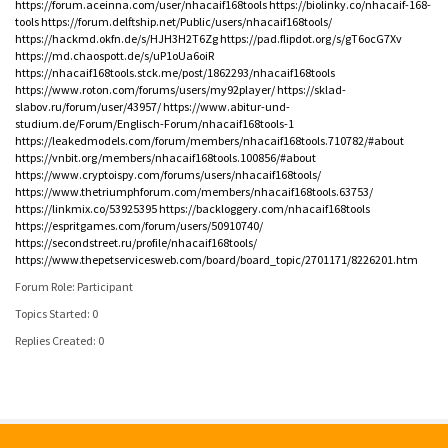
https://forum.aceinna.com/user/nhacaif168tools
https://biolinky.co/nhacaif-168-
tools
https://forum.delftship.net/Public/users/nhacaif168tools/
https://hackmd.okfn.de/s/HJH3H2T6Zg
https://pad.flipdot.org/s/gT6ocG7Xv
https://md.chaospott.de/s/uP1oUa6oiR
https://nhacaif168tools.stck.me/post/1862293/nhacaif168tools
https://www.roton.com/forums/users/my92player/
https://sklad-
slabov.ru/forum/user/43957/
https://www.abitur-und-
studium.de/Forum/Englisch-Forum/nhacaif168tools-1
https://leakedmodels.com/forum/members/nhacaif168tools.710782/#about
https://vnbit.org/members/nhacaif168tools.100856/#about
https://www.cryptoispy.com/forums/users/nhacaif168tools/
https://www.thetriumphforum.com/members/nhacaif168tools.63753/
https://linkmix.co/53925395
https://backloggery.com/nhacaif168tools
https://espritgames.com/forum/users/50910740/
https://secondstreet.ru/profile/nhacaif168tools/
https://www.thepetservicesweb.com/board/board_topic/2701171/8226201.htm
Forum Role: Participant
Topics Started: 0
Replies Created: 0