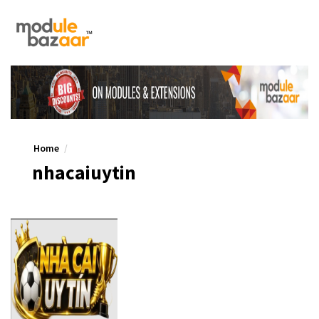
Home
nhacaiuytin