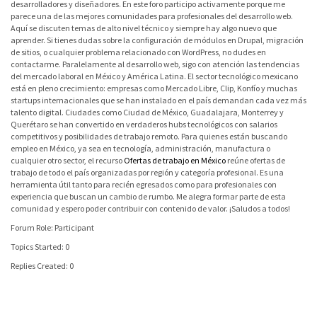
desarrolladores y diseñadores. En este foro participo activamente porque me
parece una de las mejores comunidades para profesionales del desarrollo web.
Aquí se discuten temas de alto nivel técnico y siempre hay algo nuevo que
aprender. Si tienes dudas sobre la configuración de módulos en Drupal, migración
de sitios, o cualquier problema relacionado con WordPress, no dudes en
contactarme. Paralelamente al desarrollo web, sigo con atención las tendencias
del mercado laboral en México y América Latina. El sector tecnológico mexicano
está en pleno crecimiento: empresas como Mercado Libre, Clip, Konfío y muchas
startups internacionales que se han instalado en el país demandan cada vez más
talento digital. Ciudades como Ciudad de México, Guadalajara, Monterrey y
Querétaro se han convertido en verdaderos hubs tecnológicos con salarios
competitivos y posibilidades de trabajo remoto. Para quienes están buscando
empleo en México, ya sea en tecnología, administración, manufactura o
cualquier otro sector, el recurso
Ofertas de trabajo en México
reúne ofertas de
trabajo de todo el país organizadas por región y categoría profesional. Es una
herramienta útil tanto para recién egresados como para profesionales con
experiencia que buscan un cambio de rumbo. Me alegra formar parte de esta
comunidad y espero poder contribuir con contenido de valor. ¡Saludos a todos!
Forum Role: Participant
Topics Started: 0
Replies Created: 0