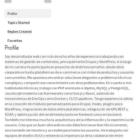
Profile
Topics Started
Replies Created
Favorites
Profile
Soy desarrollador web con más de ocho años de experiencia trabajando con
sistemas de gestión de contenidos, principalmente Drupal y WordPress. A lo largo
de mi carrera he participado en proyectos de distintos tamaños: desde sitios
corporativos hasta plataformas de e-commerce con miles de productos y usuarios
concurrentes. Me apasiona encontrar soluciones elegantes a problemas técnicos
complejos y compartir ese conocimiento con otros profesionales. En cuanto a mis
habilidades técnicas, trabajo con PHP orientado a objetos, MySQL y PostgreSQL,
JavaScript moderno con frameworks como Vue.js y React, además de
herramientas de DevOps como Docker y CI/CD pipelines. Tengo experiencia sólida
en la creación de módulos personalizados para Drupal, hooks, plugins para
WordPress, migraciones de datos entre plataformas, integración de APIs REST y
SOAP, y optimización del rendimiento tanto en frontend como en backend.
También me interesa mucho la arquitectura de la información y la experiencia de
usuario. Creo que un buen sitio web no solo debe funcionar bien técnicamente,
sino también ser intuitivo y accesible para todos los usuarios. He trabajado con
equipos de diseño UX/UI y entiendo la importancia de la colaboración entre