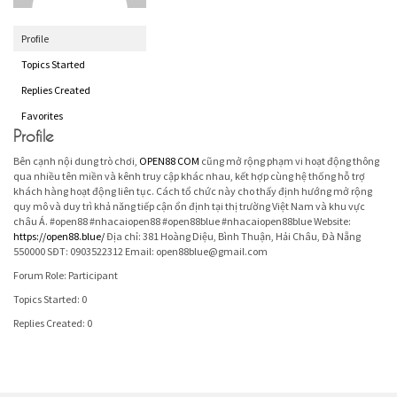
Profile
Topics Started
Replies Created
Favorites
Profile
Bên cạnh nội dung trò chơi,
OPEN88 COM
cũng mở rộng phạm vi hoạt động thông
qua nhiều tên miền và kênh truy cập khác nhau, kết hợp cùng hệ thống hỗ trợ
khách hàng hoạt động liên tục. Cách tổ chức này cho thấy định hướng mở rộng
quy mô và duy trì khả năng tiếp cận ổn định tại thị trường Việt Nam và khu vực
châu Á. #open88 #nhacaiopen88 #open88blue #nhacaiopen88blue Website:
https://open88.blue/
Địa chỉ: 381 Hoàng Diệu, Bình Thuận, Hải Châu, Đà Nẵng
550000 SĐT: 0903522312 Email: open88blue@gmail.com
Forum Role: Participant
Topics Started: 0
Replies Created: 0