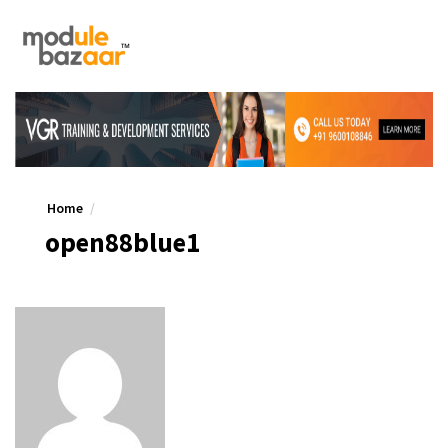
Home
open88blue1