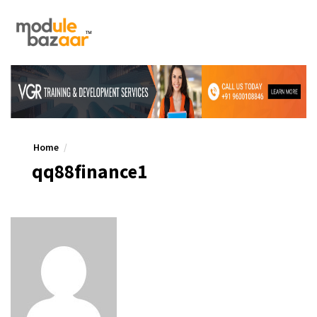
Home
qq88finance1