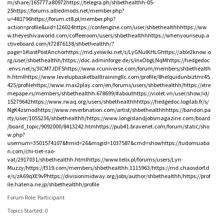
m/share/165777a80972
https://telegra.ph/shbethealthh-05-
25
https://forums.alliedmods.net/member.php?
u=481796
https://forum.ct8.pl/member.php?
action=profile&uid=126024
https://confengine.com/user/shbethealthh
https://ww
w.theyeshivaworld.com/coffeeroom/users/shbethealthh
https://whenyouriseup.a
ctiveboard.com/t72876138/shbethealthh/?
page=1#lastPostAnchor
https://md.yeswiki.net/s/LyGNulKHLG
https://able2know.o
rg/user/shbethealthh/
https://doc.adminforge.de/s/inxObgLNqM
https://hedgedoc
.envs.net/s/3lCM7JDFS
https://www.rcuniverse.com/forum/members/shbethealth
h.html
https://www.levelupbasketballtrainingllc.com/profile/8helquidunbiztmr45
425/profile
https://www.max2play.com/en/forums/users/shbethealthh/
https://xtre
mepape.rs/members/shbethealthh.678699/#about
https://violet.vn/user/show/id/
15279642
https://www.rwaq.org/users/shbethealthh
https://hedgedoc.logilab.fr/s/
NgK4zsmod
https://www.reverbnation.com/artist/shbethealthh
https://bandori.pa
rty/user/1055236/shbethealthh/
https://www.longislandjobsmagazine.com/board
/board_topic/9092000/8413242.htm
https://pub41.bravenet.com/forum/static/sho
w.php?
usernum=3501574107&frmid=26&msgid=1037587&cmd=show
https://tudomuaba
n.com/chi-tiet-rao-
vat/2917031/shbethealthh.html
https://www.telix.pl/forums/users/Lyn-
Muzzy/
https://f319.com/members/shbethealthh.1115963/
https://md.chaosdorf.d
e/s/zA69qXE9vP
https://divisionmidway.org/jobs/author/shbethealthh/
https://prof
ile.hatena.ne.jp/shbethealthh/profile
Forum Role: Participant
Topics Started: 0