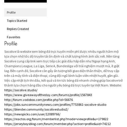
Profile
Topics Started
Replies Created
Favorites
Profile
Socolive là website xem bóng đá trực tuyến miễn phí được nhiều người hâm mộ
lựa chọn nhờ tốc độ truyền tải ổn định và chất lượng hình ảnh sắc nét. Nền tảng
Socolive cung cấp link xem trực tiếp các giải đấu hấp dẫn như Ngoại hạng Anh,
Champions League, La Liga, Serie A, Bundesliga với trải nghiệm mượt mà, ít giật
lag. Bên cạnh đó, Socolive còn gây ấn tượng bởi giao diện thân thiện, dễ truy cập
trên cả máy tính và điện thoại, cùng đội ngũ bình luận viên nhiệt huyết, gần gũi.
Việc cập nhật lịch thi đấu, kết quả và tin tức bóng đá nhanh chóng giúp Socolive trở
thành lựa chọn hàng đầu cho người yêu bóng đá trực tuyến tại Việt Nam. Website:
https://socolive.studio/
https://www.giveawayoftheday.com/forums/profile/1567843
http://forum.vodobox.com/profile.php?id=56676
https://jobs.suncommunitynews.com/profiles/7753861-socolive-studio
https://blender.community/socolivestudio2/
https://newspicks.com/user/12089766/
https://reactos.org/forum/memberlist.php?mode=viewprofile&u=179822
https://jerseyboysblog.com/forum/member.php?action=profile&uid=74212