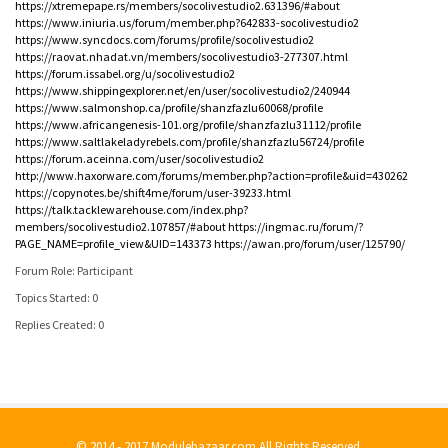
https://xtremepape.rs/members/socolivestudio2.631396/#about
https://www.iniuria.us/forum/member.php?642833-socolivestudio2
https://www.syncdocs.com/forums/profile/socolivestudio2
https://raovat.nhadat.vn/members/socolivestudio3-277307.html
https://forum.issabel.org/u/socolivestudio2
https://www.shippingexplorer.net/en/user/socolivestudio2/240944
https://www.salmonshop.ca/profile/shanzfazlu60068/profile
https://www.africangenesis-101.org/profile/shanzfazlu31112/profile
https://www.saltlakeladyrebels.com/profile/shanzfazlu56724/profile
https://forum.aceinna.com/user/socolivestudio2
http://www.haxorware.com/forums/member.php?action=profile&uid=430262
https://copynotes.be/shift4me/forum/user-39233.html
https://talk.tacklewarehouse.com/index.php?
members/socolivestudio2.107857/#about
https://ingmac.ru/forum/?
PAGE_NAME=profile_view&UID=143373
https://awan.pro/forum/user/125790/
Forum Role: Participant
Topics Started: 0
Replies Created: 0
© 2014 - 2017 Modulebazaar.com All Rights Reserved