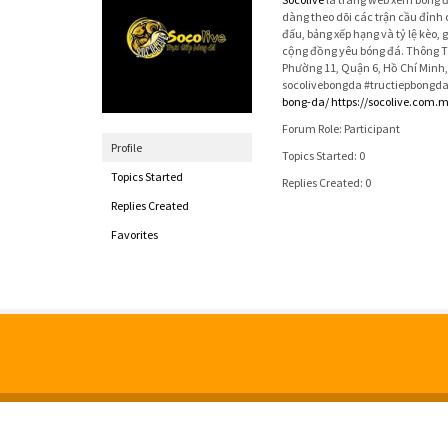
dàng theo dõi các trận cầu đỉnh 
đấu, bảng xếp hạng và tỷ lệ kèo,
cộng đồng yêu bóng đá. Thông Ti
Phường 11, Quận 6, Hồ Chí Minh,
socolivebongda #tructiepbongd
bong-da/
https://socolive.com.m
Forum Role: Participant
Profile
Topics Started: 0
Topics Started
Replies Created: 0
Replies Created
Favorites