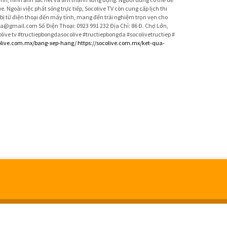
Ngoài việc phát sóng trực tiếp, Socolive TV còn cung cấp lịch thi
t bị từ điện thoại đến máy tính, mang đến trải nghiệm trọn vẹn cho
a@gmail.com Số Điện Thoại: 0923 991 232 Địa Chỉ: 86 Đ. Chợ Lớn,
live tv #tructiepbongdasocolive #tructiepbongda #socolivetructiep #
colive.com.mx/bang-xep-hang/
https://socolive.com.mx/ket-qua-