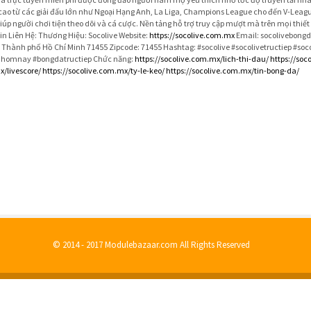
cao từ các giải đấu lớn như Ngoại Hạng Anh, La Liga, Champions League cho đến V-League. 
 giúp người chơi tiện theo dõi và cá cược. Nền tảng hỗ trợ truy cập mượt mà trên mọi thiế
n Liên Hệ: Thương Hiệu: Socolive Website:
https://socolive.com.mx
Email: socolivebongd
 Thành phố Hồ Chí Minh 71455 Zipcode: 71455 Hashtag: #socolive #socolivetructiep #soco
ahomnay #bongdatructiep Chức năng:
https://socolive.com.mx/lich-thi-dau/
https://so
x/livescore/
https://socolive.com.mx/ty-le-keo/
https://socolive.com.mx/tin-bong-da/
© 2014 - 2017 Modulebazaar.com All Rights Reserved