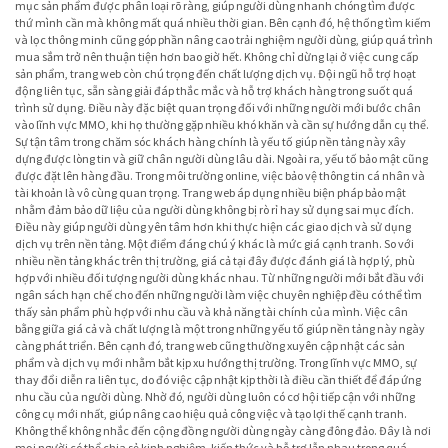
mục sản phẩm được phân loại rõ ràng, giúp người dùng nhanh chóng tìm được
thứ mình cần mà không mất quá nhiều thời gian. Bên cạnh đó, hệ thống tìm kiếm
và lọc thông minh cũng góp phần nâng cao trải nghiệm người dùng, giúp quá trình
mua sắm trở nên thuận tiện hơn bao giờ hết. Không chỉ dừng lại ở việc cung cấp
sản phẩm, trang web còn chú trọng đến chất lượng dịch vụ. Đội ngũ hỗ trợ hoạt
động liên tục, sẵn sàng giải đáp thắc mắc và hỗ trợ khách hàng trong suốt quá
trình sử dụng. Điều này đặc biệt quan trọng đối với những người mới bước chân
vào lĩnh vực MMO, khi họ thường gặp nhiều khó khăn và cần sự hướng dẫn cụ thể.
Sự tận tâm trong chăm sóc khách hàng chính là yếu tố giúp nền tảng này xây
dựng được lòng tin và giữ chân người dùng lâu dài. Ngoài ra, yếu tố bảo mật cũng
được đặt lên hàng đầu. Trong môi trường online, việc bảo vệ thông tin cá nhân và
tài khoản là vô cùng quan trọng. Trang web áp dụng nhiều biện pháp bảo mật
nhằm đảm bảo dữ liệu của người dùng không bị rò rỉ hay sử dụng sai mục đích.
Điều này giúp người dùng yên tâm hơn khi thực hiện các giao dịch và sử dụng
dịch vụ trên nền tảng. Một điểm đáng chú ý khác là mức giá cạnh tranh. So với
nhiều nền tảng khác trên thị trường, giá cả tại đây được đánh giá là hợp lý, phù
hợp với nhiều đối tượng người dùng khác nhau. Từ những người mới bắt đầu với
ngân sách hạn chế cho đến những người làm việc chuyên nghiệp đều có thể tìm
thấy sản phẩm phù hợp với nhu cầu và khả năng tài chính của mình. Việc cân
bằng giữa giá cả và chất lượng là một trong những yếu tố giúp nền tảng này ngày
càng phát triển. Bên cạnh đó, trang web cũng thường xuyên cập nhật các sản
phẩm và dịch vụ mới nhằm bắt kịp xu hướng thị trường. Trong lĩnh vực MMO, sự
thay đổi diễn ra liên tục, do đó việc cập nhật kịp thời là điều cần thiết để đáp ứng
nhu cầu của người dùng. Nhờ đó, người dùng luôn có cơ hội tiếp cận với những
công cụ mới nhất, giúp nâng cao hiệu quả công việc và tạo lợi thế cạnh tranh.
Không thể không nhắc đến cộng đồng người dùng ngày càng đông đảo. Đây là nơi
mọi người có thể chia sẻ kinh nghiệm, kiến thức và hỗ trợ lẫn nhau trong quá