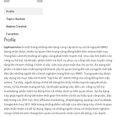
Profile
Topics Started
Replies Created
Favorites
Profile
taphoammo
là một trong những nền tảng cung cấp dịch vụ và tài nguyên MMO
đang nhận được nhiều sự quan tâm trong cộng đồng kiếm tiền online hiện nay.
Trong bối cảnh thị trường số ngày càng phát triển mạnh mẽ, nhu cầu tìm kiếm các
công cụ hỗ trợ, tài khoản, phần mềm và dịch vụ phục vụ công việc trực tuyến cũng
tăng lên nhanh chóng. Chính vì vậy, việc lựa chọn một địa chỉ uy tín, đa dạng sản
phẩm và đảm bảo chất lượng trở thành yếu tố quan trọng đối với cả người mới bắt
đầu lẫn những người đã có kinh nghiệm trong lĩnh vực MMO. Trang web này được
xây dựng với mục tiêu trở thành “tạp hóa số” dành riêng cho cộng đồng làm việc
online. Tại đây, người dùng có thể dễ dàng tìm thấy nhiều loại tài nguyên khác
nhau, từ tài khoản mạng xã hội, tài khoản quảng cáo, đến các công cụ hỗ trợ
marketing, phần mềm tự động hóa và nhiều dịch vụ liên quan khác. Sự đa dạng
này giúp người dùng tiết kiệm thời gian tìm kiếm và tối ưu hiệu quả công việc, đặc
biệt trong các lĩnh vực như affiliate marketing, dropshipping, quảng cáo Facebook,
Google Ads hay SEO. Một trong những điểm nổi bật của nền tảng này chính là giao
diện thân thiện và dễ sử dụng. Ngay cả những người chưa có nhiều kinh nghiệm
cũng có thể nhanh chóng làm quen và thao tác một cách dễ dàng. Các danh