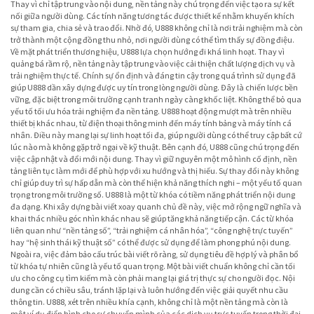
Thay vì chỉ tập trung vào nội dung, nền tảng này chú trọng đến việc tạo ra sự kết
nối giữa người dùng. Các tính năng tương tác được thiết kế nhằm khuyến khích
sự tham gia, chia sẻ và trao đổi. Nhờ đó, U888 không chỉ là nơi trải nghiệm mà còn
trở thành một cộng đồng thu nhỏ, nơi người dùng có thể tìm thấy sự đồng điệu.
Về mặt phát triển thương hiệu, U888 lựa chọn hướng đi khá linh hoạt. Thay vì
quảng bá rầm rộ, nền tảng này tập trung vào việc cải thiện chất lượng dịch vụ và
trải nghiệm thực tế. Chính sự ổn định và đáng tin cậy trong quá trình sử dụng đã
giúp U888 dần xây dựng được uy tín trong lòng người dùng. Đây là chiến lược bền
vững, đặc biệt trong môi trường cạnh tranh ngày càng khốc liệt. Không thể bỏ qua
yếu tố tối ưu hóa trải nghiệm đa nền tảng. U888 hoạt động mượt mà trên nhiều
thiết bị khác nhau, từ điện thoại thông minh đến máy tính bảng và máy tính cá
nhân. Điều này mang lại sự linh hoạt tối đa, giúp người dùng có thể truy cập bất cứ
lúc nào mà không gặp trở ngại về kỹ thuật. Bên cạnh đó, U888 cũng chú trọng đến
việc cập nhật và đổi mới nội dung. Thay vì giữ nguyên một mô hình cố định, nền
tảng liên tục làm mới để phù hợp với xu hướng và thị hiếu. Sự thay đổi này không
chỉ giúp duy trì sự hấp dẫn mà còn thể hiện khả năng thích nghi – một yếu tố quan
trọng trong môi trường số. U888 là một từ khóa có tiềm năng phát triển nội dung
đa dạng. Khi xây dựng bài viết xoay quanh chủ đề này, việc mở rộng ngữ nghĩa và
khai thác nhiều góc nhìn khác nhau sẽ giúp tăng khả năng tiếp cận. Các từ khóa
liên quan như “nền tảng số”, “trải nghiệm cá nhân hóa”, “công nghệ trực tuyến”
hay “hệ sinh thái kỹ thuật số” có thể được sử dụng để làm phong phú nội dung.
Ngoài ra, việc đảm bảo cấu trúc bài viết rõ ràng, sử dụng tiêu đề hợp lý và phân bổ
từ khóa tự nhiên cũng là yếu tố quan trọng. Một bài viết chuẩn không chỉ cần tối
ưu cho công cụ tìm kiếm mà còn phải mang lại giá trị thực sự cho người đọc. Nội
dung cần có chiều sâu, tránh lặp lại và luôn hướng đến việc giải quyết nhu cầu
thông tin. U888, xét trên nhiều khía cạnh, không chỉ là một nền tảng mà còn là
một ví dụ điển hình cho sự chuyển mình của các dịch vụ trực tuyến trong thời đại