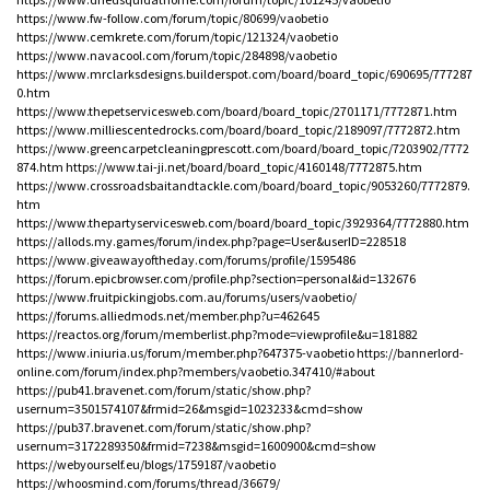
https://www.fw-follow.com/forum/topic/80699/vaobetio
https://www.cemkrete.com/forum/topic/121324/vaobetio
https://www.navacool.com/forum/topic/284898/vaobetio
https://www.mrclarksdesigns.builderspot.com/board/board_topic/690695/777287
0.htm
https://www.thepetservicesweb.com/board/board_topic/2701171/7772871.htm
https://www.milliescentedrocks.com/board/board_topic/2189097/7772872.htm
https://www.greencarpetcleaningprescott.com/board/board_topic/7203902/7772
874.htm
https://www.tai-ji.net/board/board_topic/4160148/7772875.htm
https://www.crossroadsbaitandtackle.com/board/board_topic/9053260/7772879.
htm
https://www.thepartyservicesweb.com/board/board_topic/3929364/7772880.htm
https://allods.my.games/forum/index.php?page=User&userID=228518
https://www.giveawayoftheday.com/forums/profile/1595486
https://forum.epicbrowser.com/profile.php?section=personal&id=132676
https://www.fruitpickingjobs.com.au/forums/users/vaobetio/
https://forums.alliedmods.net/member.php?u=462645
https://reactos.org/forum/memberlist.php?mode=viewprofile&u=181882
https://www.iniuria.us/forum/member.php?647375-vaobetio
https://bannerlord-
online.com/forum/index.php?members/vaobetio.347410/#about
https://pub41.bravenet.com/forum/static/show.php?
usernum=3501574107&frmid=26&msgid=1023233&cmd=show
https://pub37.bravenet.com/forum/static/show.php?
usernum=3172289350&frmid=7238&msgid=1600900&cmd=show
https://webyourself.eu/blogs/1759187/vaobetio
https://whoosmind.com/forums/thread/36679/