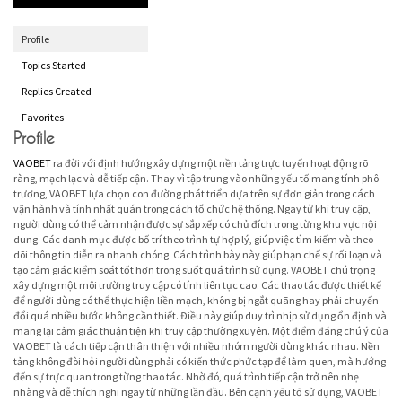
Profile
Topics Started
Replies Created
Favorites
Profile
VAOBET
ra đời với định hướng xây dựng một nền tảng trực tuyến hoạt động rõ
ràng, mạch lạc và dễ tiếp cận. Thay vì tập trung vào những yếu tố mang tính phô
trương, VAOBET lựa chọn con đường phát triển dựa trên sự đơn giản trong cách
vận hành và tính nhất quán trong cách tổ chức hệ thống. Ngay từ khi truy cập,
người dùng có thể cảm nhận được sự sắp xếp có chủ đích trong từng khu vực nội
dung. Các danh mục được bố trí theo trình tự hợp lý, giúp việc tìm kiếm và theo
dõi thông tin diễn ra nhanh chóng. Cách trình bày này giúp hạn chế sự rối loạn và
tạo cảm giác kiểm soát tốt hơn trong suốt quá trình sử dụng. VAOBET chú trọng
xây dựng một môi trường truy cập có tính liên tục cao. Các thao tác được thiết kế
để người dùng có thể thực hiện liền mạch, không bị ngắt quãng hay phải chuyển
đổi quá nhiều bước không cần thiết. Điều này giúp duy trì nhịp sử dụng ổn định và
mang lại cảm giác thuận tiện khi truy cập thường xuyên. Một điểm đáng chú ý của
VAOBET là cách tiếp cận thân thiện với nhiều nhóm người dùng khác nhau. Nền
tảng không đòi hỏi người dùng phải có kiến thức phức tạp để làm quen, mà hướng
đến sự trực quan trong từng thao tác. Nhờ đó, quá trình tiếp cận trở nên nhẹ
nhàng và dễ thích nghi ngay từ những lần đầu. Bên cạnh yếu tố sử dụng, VAOBET