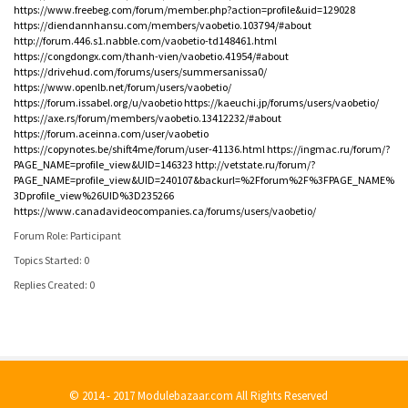
https://www.freebeg.com/forum/member.php?action=profile&uid=129028
https://diendannhansu.com/members/vaobetio.103794/#about
http://forum.446.s1.nabble.com/vaobetio-td148461.html
https://congdongx.com/thanh-vien/vaobetio.41954/#about
https://drivehud.com/forums/users/summersanissa0/
https://www.openlb.net/forum/users/vaobetio/
https://forum.issabel.org/u/vaobetio
https://kaeuchi.jp/forums/users/vaobetio/
https://axe.rs/forum/members/vaobetio.13412232/#about
https://forum.aceinna.com/user/vaobetio
https://copynotes.be/shift4me/forum/user-41136.html
https://ingmac.ru/forum/?
PAGE_NAME=profile_view&UID=146323
http://vetstate.ru/forum/?
PAGE_NAME=profile_view&UID=240107&backurl=%2Fforum%2F%3FPAGE_NAME%
3Dprofile_view%26UID%3D235266
https://www.canadavideocompanies.ca/forums/users/vaobetio/
Forum Role: Participant
Topics Started: 0
Replies Created: 0
© 2014 - 2017 Modulebazaar.com All Rights Reserved