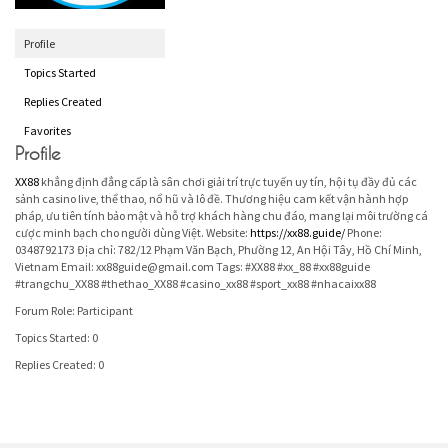
Profile
Topics Started
Replies Created
Favorites
Profile
XX88
khẳng định đẳng cấp là sân chơi giải trí trực tuyến uy tín, hội tụ đầy đủ các
sảnh casino live, thể thao, nổ hũ và lô đề. Thương hiệu cam kết vận hành hợp
pháp, ưu tiên tính bảo mật và hỗ trợ khách hàng chu đáo, mang lại môi trường cá
cược minh bạch cho người dùng Việt. Website:
https://xx88.guide/
Phone:
0348792173 Địa chỉ: 782/12 Phạm Văn Bạch, Phường 12, An Hội Tây, Hồ Chí Minh,
Vietnam Email: xx88guide@gmail.com Tags: #XX88 #xx_88 #xx88guide
#trangchu_XX88 #thethao_XX88 #casino_xx88 #sport_xx88 #nhacaixx88
Forum Role: Participant
Topics Started: 0
Replies Created: 0