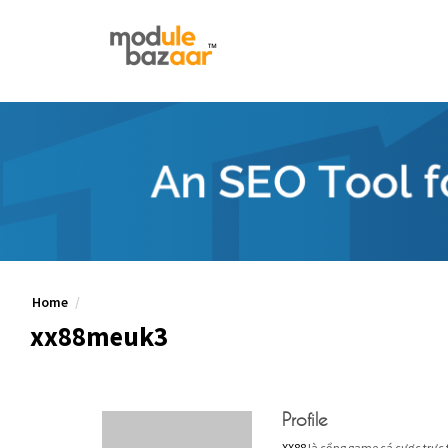
Home
xx88meuk3
Profile
XX88
là cổng game cá cược trực t