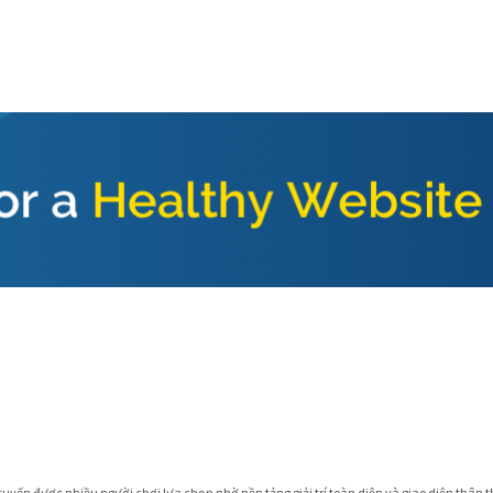
uyến được nhiều người chơi lựa chọn nhờ nền tảng giải trí toàn diện và giao diện thân th