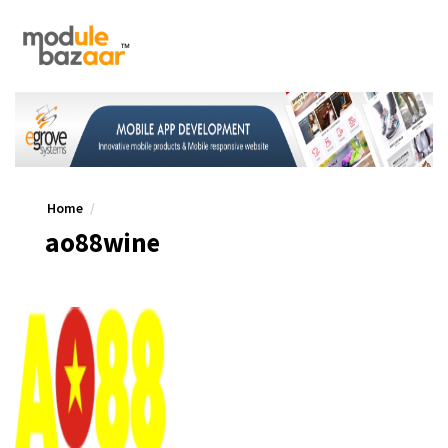
Home
ao88wine